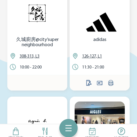
久城廚房@city’super
adidas
neighbourhood
308-313, L3
126-127, L1
10:00 - 22:00
11:30 - 21:00