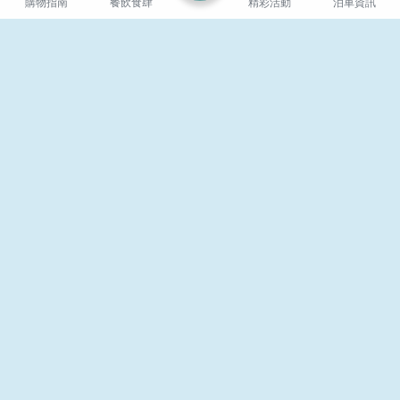
購物指南
餐飲食肆
精彩活動
泊車資訊
agnes b. & agnes b.
AIGLE
DELICES
132, L1
106-107, L1
11:30 - 20:30
11:00 - 20:30
追蹤我們