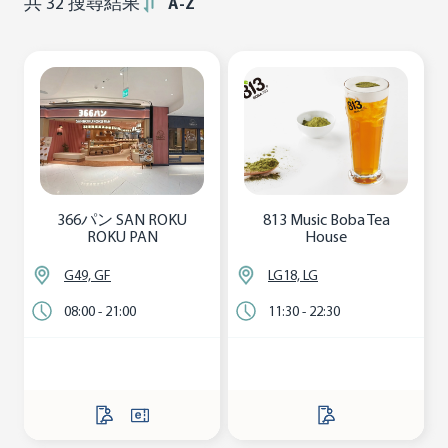
共
32
搜尋結果
A-Z
366パン SAN ROKU
813 Music Boba Tea
ROKU PAN
House
G49, GF
LG18, LG
08:00 - 21:00
11:30 - 22:30