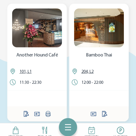
Another Hound Café
Bamboo Thai
101, L1
204, L2
11:30 - 22:30
12:00 - 22:00