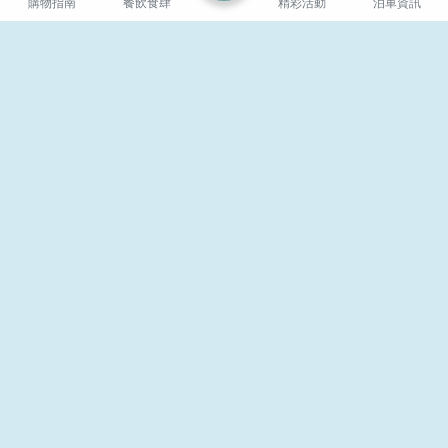
購物指南
餐飲食肆
精彩活動
泊車資訊
Bivacco
Chef's Cuts
LG09, LG
229-230, L2
11:00 - 22:00
12:00 - 22:00