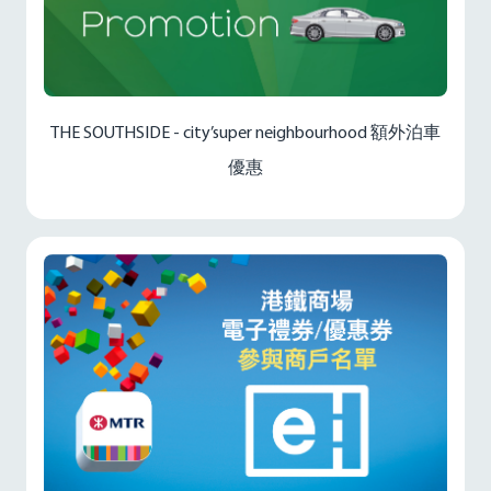
THE SOUTHSIDE - city’super neighbourhood 額外泊車
優惠